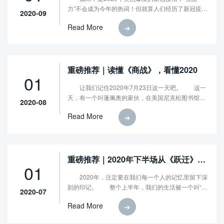
力”不会成为今年的热词！但就算人们经历了新冠疫
2020-09
情，就算我们每天把“免疫力”挂在嘴边，但真要让你
Read More
➔
说出“免疫力”的准确定义，估计没有几个人能答出
来。
重磅推荐｜读懂《商战》，看懂2020
01
让我们记住2020年7月23日这一天吧。 这一
天，有一个叫蓬佩奥的家伙，在美国尼克松图书馆发
2020-08
表对华政策演讲，将今天的世界定义为正在经历“自由
Read More
➔
世界与暴政之间的战争”，并对中国从内政到外交进行
了全面、彻底的否定。
重磅推荐｜2020年下半场从《跃迁》开
01
始
2020年，注定要在我们每一个人的记忆里留下深
刻的印记。 整个上半年，我们的生活被一个叫“新
2020-07
冠病毒”的家伙彻底改变，每个人都经历了我们人生中
Read More
➔
从未经历过的各种不适应！