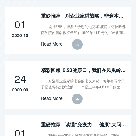
重磅推荐｜对企业家讲战略，非这本书
01
莫属
提到战略，很多人会想到迈克尔·波特，这位哈佛
商学院的著名教授曾经在1996年11月号的《哈佛商业
2020-10
评论》上发表过一篇文章《什么是战略》。
Read More
➔
精彩回顾| 9.23健康日，我们在凤凰岭体
24
育公园活出健康
对洛阳企业家读书会的书友来说，每年有两个日
子是值得特别关注的：一个是上半年4月23日的世界
2020-09
读书日，另一个就是下半年9月23日的书友健康日。
Read More
➔
重磅推荐｜读懂“免疫力”，健康“大问
01
题”
如果不是2020年突然爆发的新冠疫情，“免疫