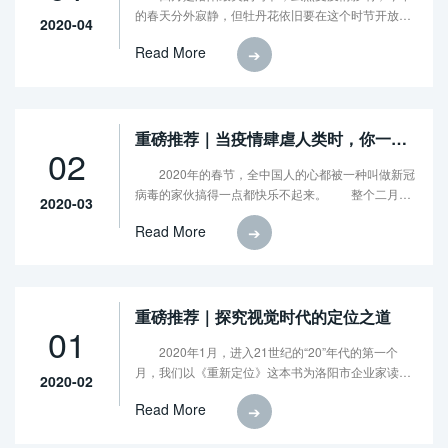
的春天分外寂静，但牡丹花依旧要在这个时节开放，
2020-04
第25个世界读书日也会在这个月的23日如期到
Read More
➔
来！ 在四月这个特殊的月份，我们向广大书友推
荐一本特别适合这个月阅读的好书，这就是被逻辑思
维评为“中国最会学习的人”——成甲所著的《好好学
习》。
重磅推荐｜当疫情肆虐人类时，你一定
02
要读《人类的进击》
2020年的春节，全中国人的心都被一种叫做新冠
病毒的家伙搞得一点都快乐不起来。 整个二月，
2020-03
受这种疫情的影响，整个中国似乎都安静了下来，大
Read More
➔
多数人都不得不呆在家里，意外地享受了一个从未有
过的漫长“假期”！
重磅推荐｜探究视觉时代的定位之道
01
2020年1月，进入21世纪的“20”年代的第一个
月，我们以《重新定位》这本书为洛阳市企业家读书
2020-02
促进会（以下简称“读书会”）全年的读书活动拉开了
Read More
➔
序幕。 让我们大吃一惊的是，这本书的分享活动
居然创造了读书会的一个记录：上午的月读会超时近1