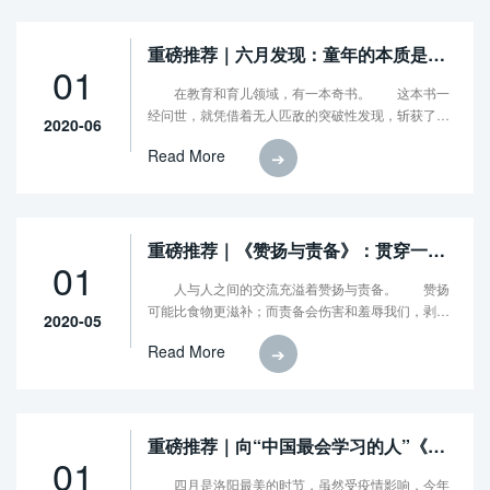
重磅推荐｜六月发现：童年的本质是一
01
种风险解决方案
在教育和育儿领域，有一本奇书。 这本书一
经问世，就凭借着无人匹敌的突破性发现，斩获了美
2020-06
国认知发展学会"年度最佳图书"，也频频登上国内各
Read More
➔
类育儿推荐书单。
重磅推荐｜《赞扬与责备》：贯穿一生
01
的动态评价系统
人与人之间的交流充溢着赞扬与责备。 赞扬
可能比食物更滋补；而责备会伤害和羞辱我们，剥夺
2020-05
我们的尊严、骄傲和快乐。 我们对赞扬和责备的
Read More
➔
接受途径可不仅限于公开表达的夸奖或抱怨； 我
们还会根据别人的表情、眼神、短促的感叹词、肢体
动作，感悟出其中带有的赞同或反对，正面或负面的
态度。
重磅推荐｜向“中国最会学习的人”《好
01
好学习》
四月是洛阳最美的时节，虽然受疫情影响，今年